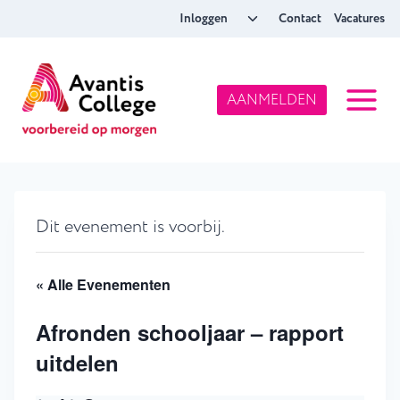
Doorgaan
Toggle
Inloggen
Contact
Vacatures
naar
submenu
inhoud
AANMELDEN
Dit evenement is voorbij.
« Alle Evenementen
Afronden schooljaar – rapport
uitdelen