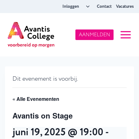
Doorgaan
Toggle
Inloggen
Contact
Vacatures
naar
submenu
inhoud
AANMELDEN
Dit evenement is voorbij.
« Alle Evenementen
Avantis on Stage
juni 19, 2025 @ 19:00
-