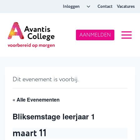
Doorgaan
Toggle
Inloggen
Contact
Vacatures
naar
submenu
inhoud
AANMELDEN
Dit evenement is voorbij.
« Alle Evenementen
Bliksemstage leerjaar 1
maart 11