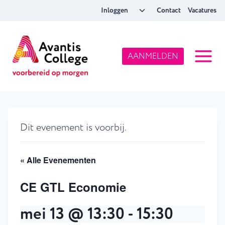
Doorgaan
Toggle
Inloggen
Contact
Vacatures
naar
submenu
inhoud
AANMELDEN
Dit evenement is voorbij.
« Alle Evenementen
CE GTL Economie
mei 13 @ 13:30
-
15:30