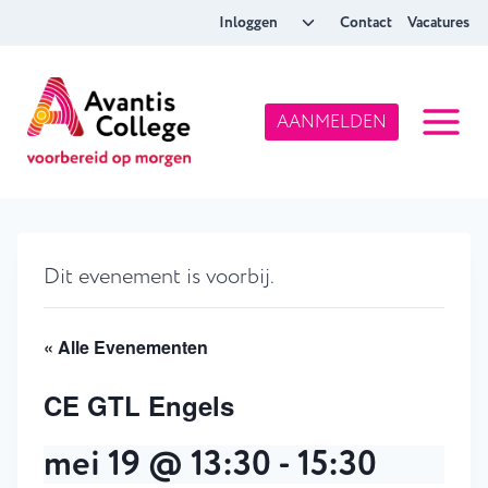
Doorgaan
Toggle
Inloggen
Contact
Vacatures
naar
submenu
inhoud
AANMELDEN
Dit evenement is voorbij.
« Alle Evenementen
CE GTL Engels
mei 19 @ 13:30
-
15:30