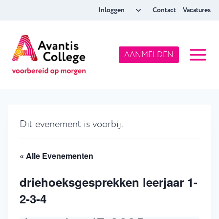
Doorgaan
Toggle
Inloggen
Contact
Vacatures
naar
submenu
inhoud
AANMELDEN
Dit evenement is voorbij.
« Alle Evenementen
driehoeksgesprekken leerjaar 1-
2-3-4