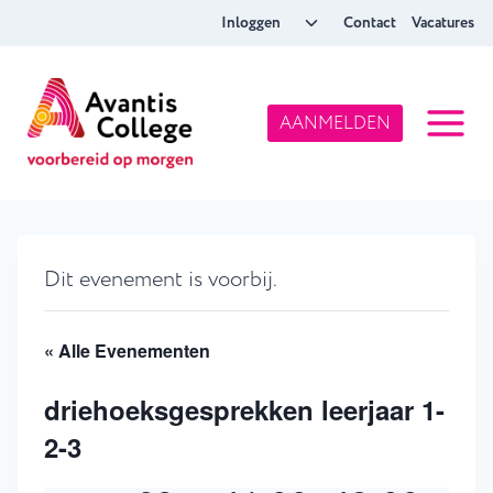
Doorgaan
Toggle
Inloggen
Contact
Vacatures
naar
submenu
inhoud
AANMELDEN
Dit evenement is voorbij.
« Alle Evenementen
driehoeksgesprekken leerjaar 1-
2-3