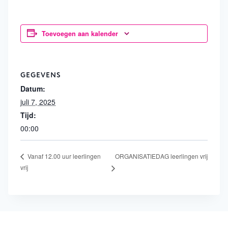
Toevoegen aan kalender
GEGEVENS
Datum:
juli 7, 2025
Tijd:
00:00
ORGANISATIEDAG leerlingen vrij
Vanaf 12.00 uur leerlingen
vrij