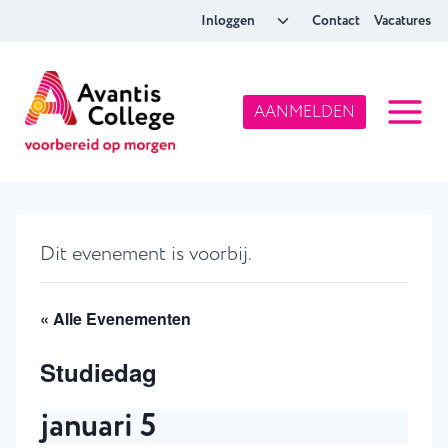
Doorgaan
Toggle
Inloggen
Contact
Vacatures
naar
submenu
inhoud
AANMELDEN
Dit evenement is voorbij.
« Alle Evenementen
Studiedag
januari 5