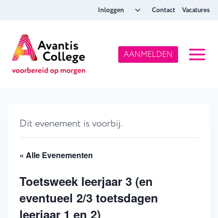
Doorgaan
Toggle
Inloggen
Contact
Vacatures
naar
submenu
inhoud
AANMELDEN
Dit evenement is voorbij.
« Alle Evenementen
Toetsweek leerjaar 3 (en
eventueel 2/3 toetsdagen
leerjaar 1 en 2)