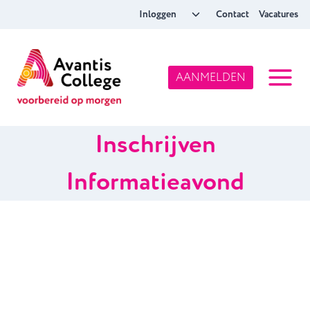
Doorgaan
Toggle
Inloggen
Contact
Vacatures
naar
submenu
inhoud
AANMELDEN
Inschrijven
Informatieavond