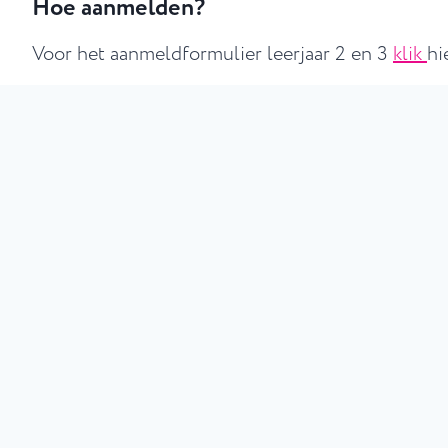
Hoe aanmelden?
Voor het aanmeldformulier leerjaar 2 en 3
klik
hi
E-mail:
info@avantiscollege.nl
We kijken ernaar uit je te verwelkomen bij Avanti