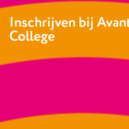
Inschrijven bij Avan
College