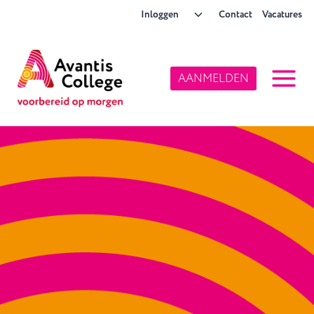
Doorgaan
Toggle
Inloggen
Contact
Vacatures
naar
submenu
inhoud
AANMELDEN