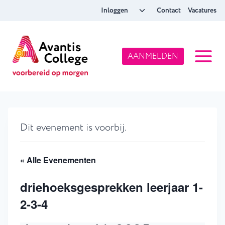
Doorgaan
Toggle
Inloggen
Contact
Vacatures
naar
submenu
inhoud
AANMELDEN
Dit evenement is voorbij.
« Alle Evenementen
driehoeksgesprekken leerjaar 1-
2-3-4