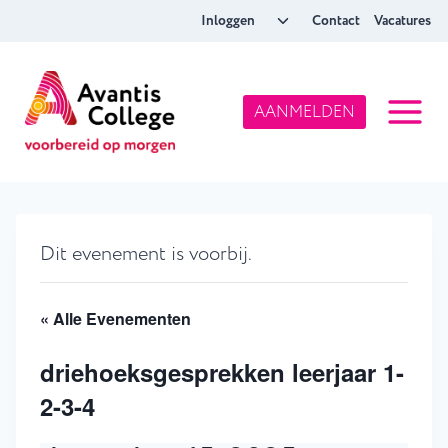
Doorgaan
Toggle
Inloggen
Contact
Vacatures
naar
submenu
inhoud
AANMELDEN
Dit evenement is voorbij.
« Alle Evenementen
driehoeksgesprekken leerjaar 1-
2-3-4