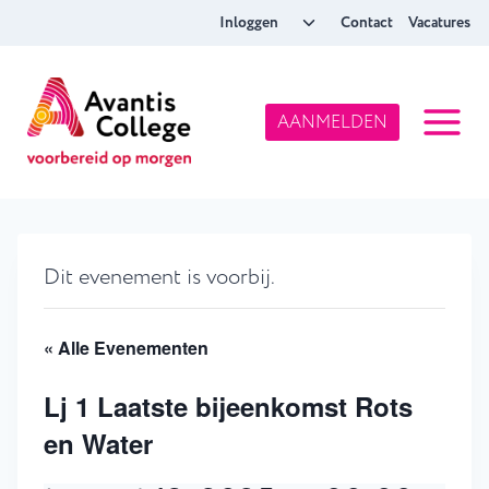
Doorgaan
Toggle
Inloggen
Contact
Vacatures
naar
submenu
inhoud
AANMELDEN
Dit evenement is voorbij.
« Alle Evenementen
Lj 1 Laatste bijeenkomst Rots
en Water