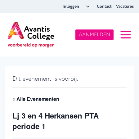
Doorgaan
Toggle
Inloggen
Contact
Vacatures
naar
submenu
inhoud
AANMELDEN
Dit evenement is voorbij.
« Alle Evenementen
Lj 3 en 4 Herkansen PTA
periode 1