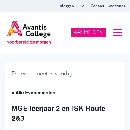
Doorgaan
Toggle
Inloggen
Contact
Vacatures
naar
submenu
inhoud
AANMELDEN
Dit evenement is voorbij.
« Alle Evenementen
MGE leerjaar 2 en ISK Route
2&3