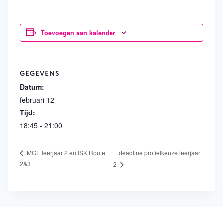
Toevoegen aan kalender
GEGEVENS
Datum:
februari 12
Tijd:
18:45 - 21:00
deadline profielkeuze leerjaar
MGE leerjaar 2 en ISK Route
2&3
2